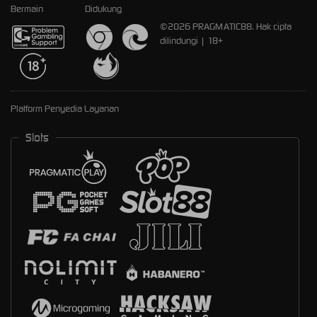
Bermain
Didukung
©2026 PRAGMATIC88. Hak cipta
dilindungi | 18+
Platform Penyedia Layanan
Slots