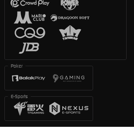
Poker
E-Sports