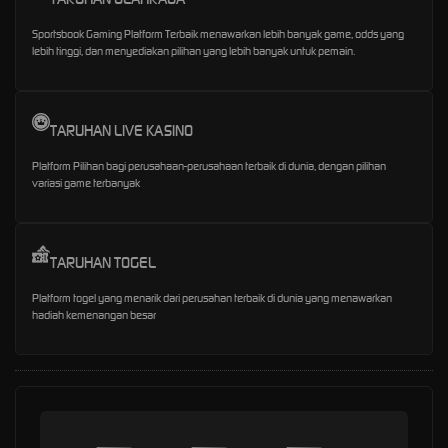
Sportsbook Gaming Platform Terbaik menawarkan lebih banyak game, odds yang
lebih tinggi, dan menyediakan pilihan yang lebih banyak untuk pemain.
TARUHAN LIVE KASINO
Platform Pilihan bagi perusahaan-perusahaan terbaik di dunia, dengan pilihan
variasi game terbanyak
TARUHAN TOGEL
Platform togel yang menarik dari perusahan terbaik di dunia yang menawarkan
hadiah kemenangan besar