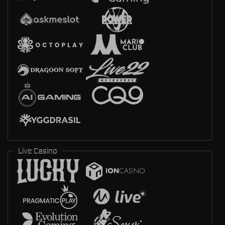
Live Casino