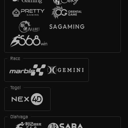
Race
Togel
Olahraga