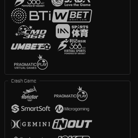
Crash Game