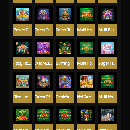
Power Of Tiger
Gems Crown Charging Wilds
Coins Of Atlantis
Multi Hot 5 Super Wilds
Multi Fruits Charging Wilds
Foxy Hot 20
WildMultiStar
Burning Ice 10
Multi Hot 5 Burn Wilds
Sugar Fiesta
Dice Jungle
Gates Of Merlyn
Genie's Bonanza
HotSamba
Multi Hot 10