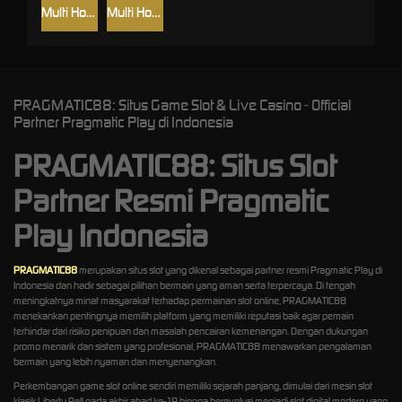
Multi Hot 5 Wild
Multi Hot Wild Ways
PRAGMATIC88: Situs Game Slot & Live Casino - Official
Partner Pragmatic Play di Indonesia
PRAGMATIC88: Situs Slot
Partner Resmi Pragmatic
Play Indonesia
PRAGMATIC88
merupakan situs slot yang dikenal sebagai partner resmi Pragmatic Play di
Indonesia dan hadir sebagai pilihan bermain yang aman serta terpercaya. Di tengah
meningkatnya minat masyarakat terhadap permainan slot online, PRAGMATIC88
menekankan pentingnya memilih platform yang memiliki reputasi baik agar pemain
terhindar dari risiko penipuan dan masalah pencairan kemenangan. Dengan dukungan
promo menarik dan sistem yang profesional, PRAGMATIC88 menawarkan pengalaman
bermain yang lebih nyaman dan menyenangkan.
Perkembangan game slot online sendiri memiliki sejarah panjang, dimulai dari mesin slot
klasik Liberty Bell pada akhir abad ke-19 hingga berevolusi menjadi slot digital modern yang