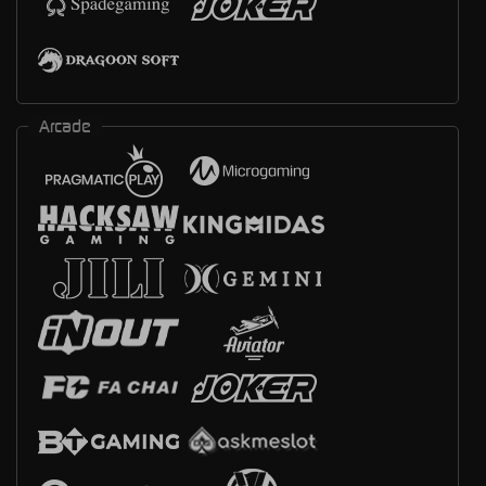
Arcade