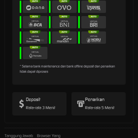
* Selama bank maintenance dan bank offline deposit dan penarikan
tidak dapat diproses
Deposit
Penarikan
Rata-rata 3 Menit
Rata-rata 5 Menit
Tanggung Jawab
Browser Yang