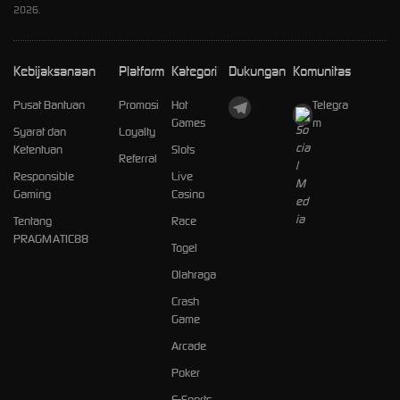
2026.
Kebijaksanaan
Platform
Kategori
Dukungan
Komunitas
Pusat Bantuan
Promosi
Hot
Telegra
Games
m
Syarat dan
Loyalty
Ketentuan
Slots
Referral
Responsible
Live
Gaming
Casino
Tentang
Race
PRAGMATIC88
Togel
Olahraga
Crash
Game
Arcade
Poker
E-Sports