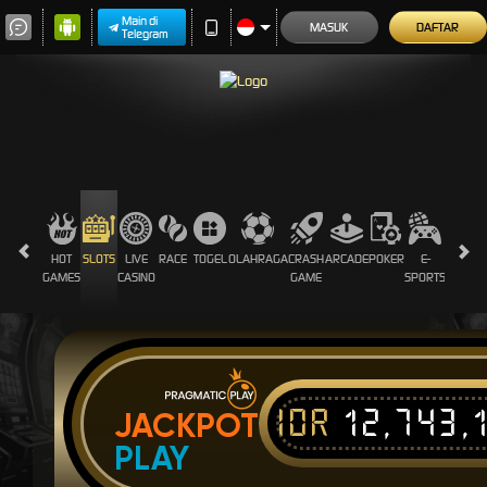
Main di
MASUK
DAFTAR
Telegram
HOT
SLOTS
LIVE
RACE
TOGEL
OLAHRAGA
CRASH
ARCADE
POKER
E-
PROMO
GAMES
CASINO
GAME
SPORTS
IDR
12,743,
JACKPOT
PLAY