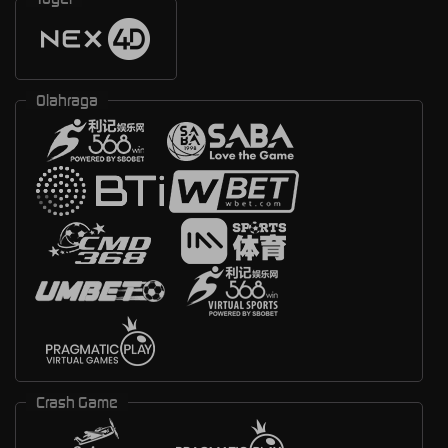
Olahraga
Crash Game