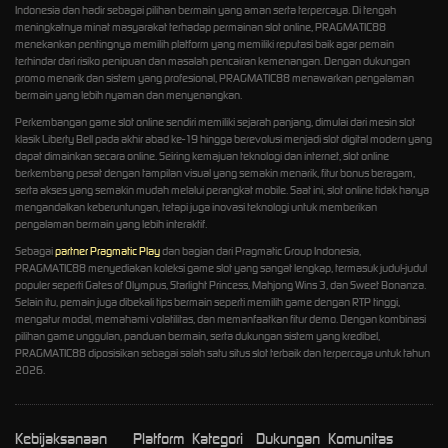
Indonesia dan hadir sebagai pilihan bermain yang aman serta terpercaya. Di tengah
meningkatnya minat masyarakat terhadap permainan slot online, PRAGMATIC88
menekankan pentingnya memilih platform yang memiliki reputasi baik agar pemain
terhindar dari risiko penipuan dan masalah pencairan kemenangan. Dengan dukungan
promo menarik dan sistem yang profesional, PRAGMATIC88 menawarkan pengalaman
bermain yang lebih nyaman dan menyenangkan.
Perkembangan game slot online sendiri memiliki sejarah panjang, dimulai dari mesin slot
klasik Liberty Bell pada akhir abad ke-19 hingga berevolusi menjadi slot digital modern yang
dapat dimainkan secara online. Seiring kemajuan teknologi dan internet, slot online
berkembang pesat dengan tampilan visual yang semakin menarik, fitur bonus beragam,
serta akses yang semakin mudah melalui perangkat mobile. Saat ini, slot online tidak hanya
mengandalkan keberuntungan, tetapi juga inovasi teknologi untuk memberikan
pengalaman bermain yang lebih interaktif.
Sebagai
partner Pragmatic Play
dan bagian dari Pragmatic Group Indonesia,
PRAGMATIC88 menyediakan koleksi game slot yang sangat lengkap, termasuk judul-judul
populer seperti Gates of Olympus, Starlight Princess, Mahjong Wins 3, dan Sweet Bonanza.
Selain itu, pemain juga dibekali tips bermain seperti memilih game dengan RTP tinggi,
mengatur modal, memahami volatilitas, dan memanfaatkan fitur demo. Dengan kombinasi
pilihan game unggulan, panduan bermain, serta dukungan sistem yang kredibel,
PRAGMATIC88 diposisikan sebagai salah satu situs slot terbaik dan terpercaya untuk tahun
2026.
Kebijaksanaan
Platform
Kategori
Dukungan
Komunitas