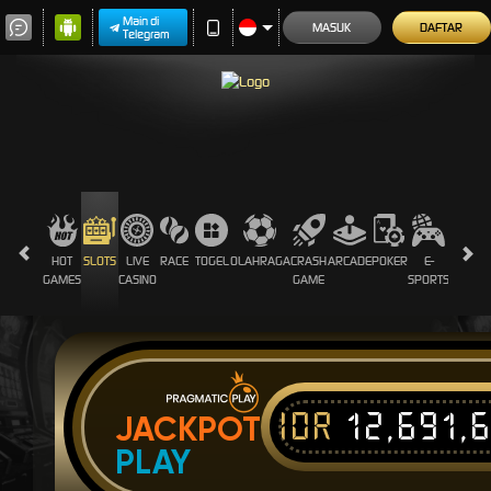
Main di
MASUK
DAFTAR
Telegram
HOT
SLOTS
LIVE
RACE
TOGEL
OLAHRAGA
CRASH
ARCADE
POKER
E-
PROMO
GAMES
CASINO
GAME
SPORTS
IDR
12,691,
JACKPOT
PLAY