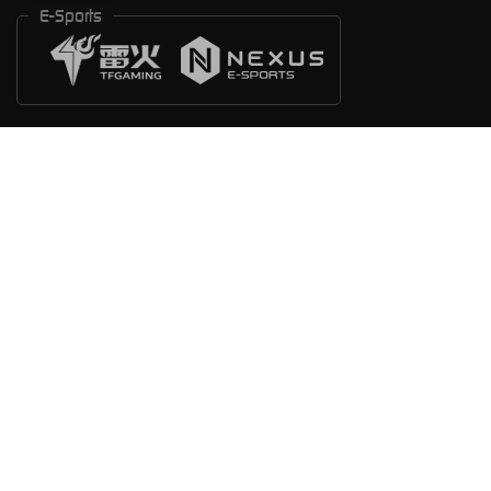
E-Sports