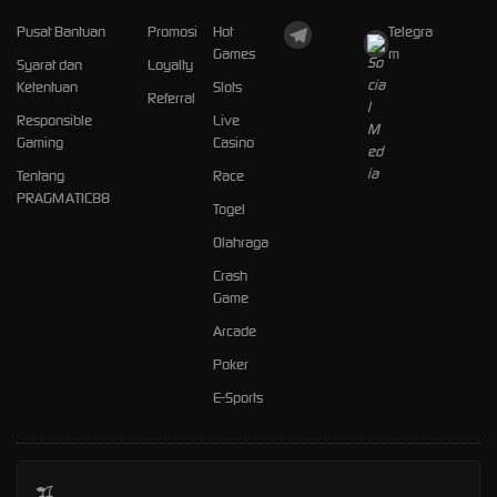
Pusat Bantuan
Promosi
Hot
Telegra
Games
m
Syarat dan
Loyalty
Ketentuan
Slots
Referral
Responsible
Live
Gaming
Casino
Tentang
Race
PRAGMATIC88
Togel
Olahraga
Crash
Game
Arcade
Poker
E-Sports