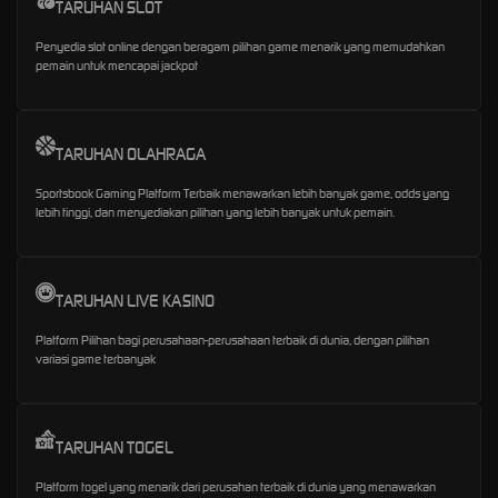
TARUHAN SLOT
Penyedia slot online dengan beragam pilihan game menarik yang memudahkan
pemain untuk mencapai jackpot
TARUHAN OLAHRAGA
Sportsbook Gaming Platform Terbaik menawarkan lebih banyak game, odds yang
lebih tinggi, dan menyediakan pilihan yang lebih banyak untuk pemain.
TARUHAN LIVE KASINO
Platform Pilihan bagi perusahaan-perusahaan terbaik di dunia, dengan pilihan
variasi game terbanyak
TARUHAN TOGEL
Platform togel yang menarik dari perusahan terbaik di dunia yang menawarkan