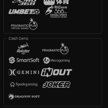
Crash Game