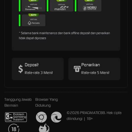
* Selama bank maintenance dan bank offline deposit dan penarikan
tidak dapat diproses
Deposit
Penarikan
Rata-rata 3 Menit
Rata-rata 5 Menit
Tanggung Jawab
Browser Yang
Bermain
Didukung
©2026 PRAGMATIC88. Hak cipta
dilindungi | 18+