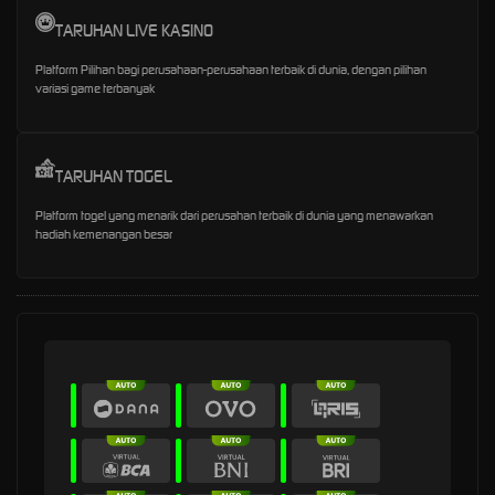
TARUHAN LIVE KASINO
Platform Pilihan bagi perusahaan-perusahaan terbaik di dunia, dengan pilihan
variasi game terbanyak
TARUHAN TOGEL
Platform togel yang menarik dari perusahan terbaik di dunia yang menawarkan
hadiah kemenangan besar