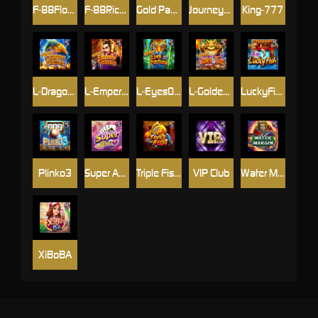
F-88Flower(H5)
F-88Riches(H5)
Gold Panda(H5)
JourneyToTheWest
King-777
L-DragonRiches
L-EmperorTreasure
L-EyesOfFortune
L-GoldenToad
LuckyFish
Plinko3
Super Ace+
Triple Fish(H5)
VIP Club
Water Margin(H5)
XiBoBA