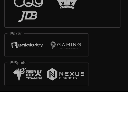
Poker
E-Sports