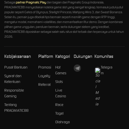
Sebagai
partner Pragmatic Play
dan bagian dari Pragmatic Group Indonesia,
PRAGMATIC88 menyediakan koleksi game slot yang sangat lengkap, termasuk judul-judul
populer seperti Gates of Olympus, Starlight Princess, Mahjong Wins 3, dan Sweet Bonanza.
Selain itu, pemain juga dibekali tips bermain seperti memilih game dengan RTP tinggi,
mengatur modal, memahami volatilitas, dan memanfaatkan fitur demo. Dengan kombinasi
pilihan game unggulan, panduan bermain, serta dukungan sistem yang kredibel,
PRAGMATIC88 diposisikan sebagai salah satu situs slot terbaik dan terpercaya untuk tahun
2026.
Kebijaksanaan
Platform
Kategori
Dukungan
Komunitas
Pusat Bantuan
Promosi
Hot
Telegra
Games
m
Syarat dan
Loyalty
Ketentuan
Slots
Referral
Responsible
Live
Gaming
Casino
Tentang
Race
PRAGMATIC88
Togel
Olahraga