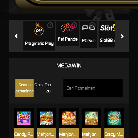
i
i
i
i
i
Facha
Fat Panda
Slot88 x PP
PG Soft
Pragmatic Play
MEGAWIN
Semua
Slots
Top
permainan
20
Candy Paradise 2048
Mahjong Hit +
Mahjong Hit
Mahjong Hit 2
Crazy Mahjong