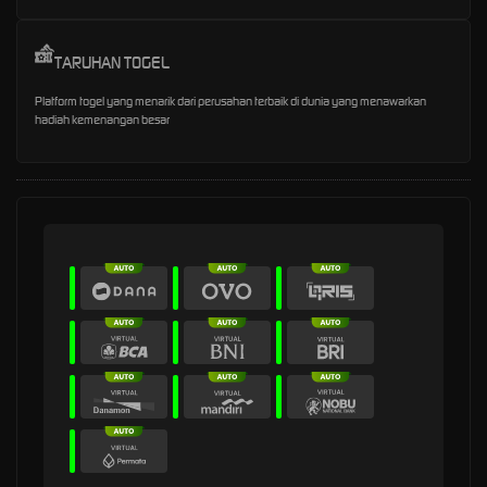
TARUHAN TOGEL
Platform togel yang menarik dari perusahan terbaik di dunia yang menawarkan
hadiah kemenangan besar