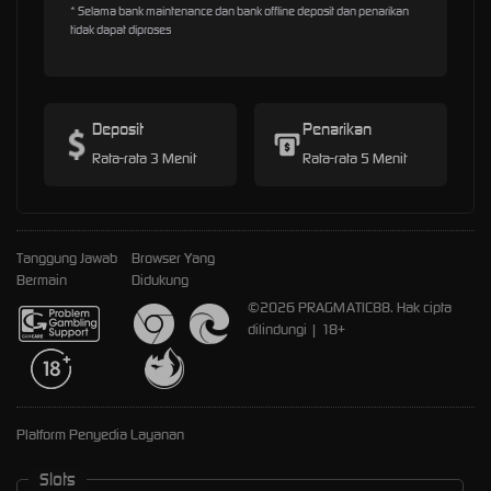
* Selama bank maintenance dan bank offline deposit dan penarikan
tidak dapat diproses
Deposit
Penarikan
Rata-rata 3 Menit
Rata-rata 5 Menit
Tanggung Jawab
Browser Yang
Bermain
Didukung
©2026 PRAGMATIC88. Hak cipta
dilindungi | 18+
Platform Penyedia Layanan
Slots