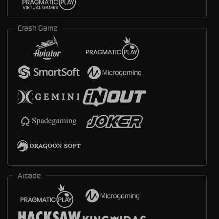
Crash Game
Arcade