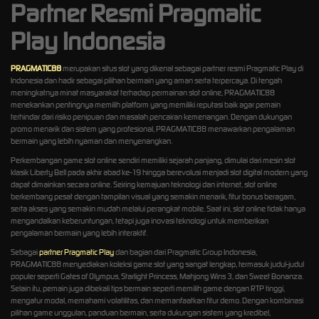
Partner Resmi Pragmatic
Play Indonesia
PRAGMATIC88
merupakan situs slot yang dikenal sebagai partner resmi Pragmatic Play di
Indonesia dan hadir sebagai pilihan bermain yang aman serta terpercaya. Di tengah
meningkatnya minat masyarakat terhadap permainan slot online, PRAGMATIC88
menekankan pentingnya memilih platform yang memiliki reputasi baik agar pemain
terhindar dari risiko penipuan dan masalah pencairan kemenangan. Dengan dukungan
promo menarik dan sistem yang profesional, PRAGMATIC88 menawarkan pengalaman
bermain yang lebih nyaman dan menyenangkan.
Perkembangan game slot online sendiri memiliki sejarah panjang, dimulai dari mesin slot
klasik Liberty Bell pada akhir abad ke-19 hingga berevolusi menjadi slot digital modern yang
dapat dimainkan secara online. Seiring kemajuan teknologi dan internet, slot online
berkembang pesat dengan tampilan visual yang semakin menarik, fitur bonus beragam,
serta akses yang semakin mudah melalui perangkat mobile. Saat ini, slot online tidak hanya
mengandalkan keberuntungan, tetapi juga inovasi teknologi untuk memberikan
pengalaman bermain yang lebih interaktif.
Sebagai
partner Pragmatic Play
dan bagian dari Pragmatic Group Indonesia,
PRAGMATIC88 menyediakan koleksi game slot yang sangat lengkap, termasuk judul-judul
populer seperti Gates of Olympus, Starlight Princess, Mahjong Wins 3, dan Sweet Bonanza.
Selain itu, pemain juga dibekali tips bermain seperti memilih game dengan RTP tinggi,
mengatur modal, memahami volatilitas, dan memanfaatkan fitur demo. Dengan kombinasi
pilihan game unggulan, panduan bermain, serta dukungan sistem yang kredibel,