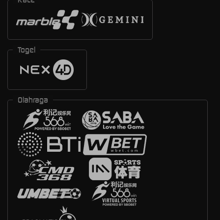
Togel
Olahraga