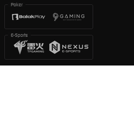
Poker
E-Sports