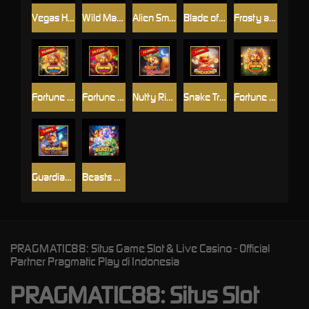
Vegas Hot Fruit
Wild Mafia
Alien Smash
Blade of Fortune
Frosty and Flamy
Fortune Jewels II
Fortune Jewels III
Nutty Riches
Snake Treasure
Fortune Jewels I
Guardian of the Museum
Beasts Of Luck
PRAGMATIC88: Situs Game Slot & Live Casino - Official
Partner Pragmatic Play di Indonesia
PRAGMATIC88: Situs Slot