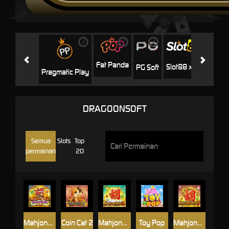
i
i
i
i
i
Facha
Fat Panda
Slot88 x PP
PG Soft
Pragmatic Play
DRAGOONSOFT
Semua
Slots
Top
permainan
20
Mahjong Win
Coin Cat 2
Mahjong Win 2
Toy Pop
Mahjong Win 3