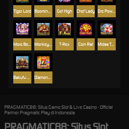
Tiger Lord
Booming Gems
Get High
Chef Lady
Ore Power
More Beauties
Monkey King
T-Rex
Coin Rat
Midas Touch
Bakufu Shogun
Diamond 7
PRAGMATIC88: Situs Game Slot & Live Casino - Official
Partner Pragmatic Play di Indonesia
PRAGMATIC88: Situs Slot