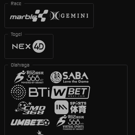
Race
Togel
Olahraga