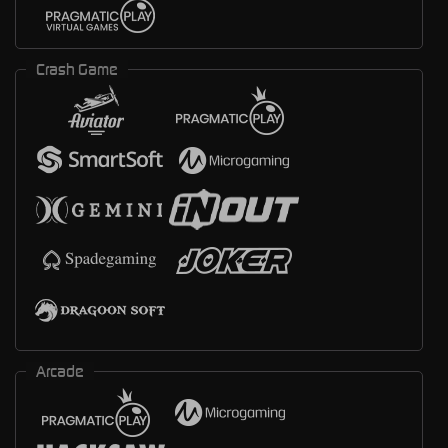
Crash Game
Arcade