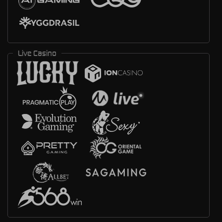
Live Casino