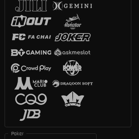
Poker