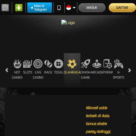
Main di
MASUK
DAFTAR
Telegram
HOT
SLOTS
LIVE
RACE
TOGEL
OLAHRAGA
CRASH
ARCADE
POKER
E-
PROMO
GAMES
CASINO
GAME
SPORTS
Nikmati odds
terbaik di Asia,
bonus ekstra
parlay tertinggi,