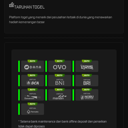
TARUHAN TOGEL
Platform togel yang menarik dari perusahan terbaik di dunia yang menawarkan
hadiah kemenangan besar
* Selama bank maintenance dan bank offline deposit dan penarikan
tidak dapat diproses