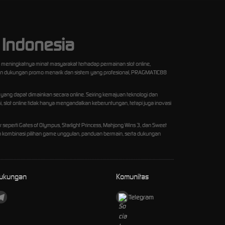
 Indonesia
ah meningkatnya minat masyarakat terhadap permainan slot online,
gan dukungan promo menarik dan sistem yang profesional, PRAGMATIC88
rn yang dapat dimainkan secara online. Seiring kemajuan teknologi dan
i, slot online tidak hanya mengandalkan keberuntungan, tetapi juga inovasi
eperti Gates of Olympus, Starlight Princess, Mahjong Wins 3, dan Sweet
an kombinasi pilihan game unggulan, panduan bermain, serta dukungan
ukungan
Komunitas
Telegram