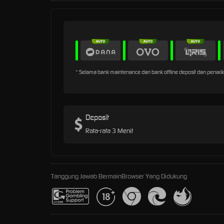
* Selama bank maintenance dan bank offline deposit dan penarik
Deposit
Rata-rata 3 Menit
Tanggung Jawab Bermain
Browser Yang Didukung