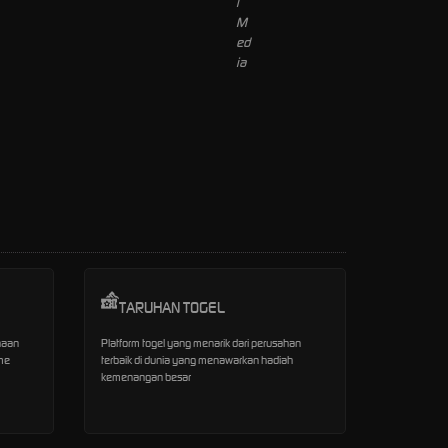
TARUHAN TOGEL
haan
Platform togel yang menarik dari perusahan
ame
terbaik di dunia yang menawarkan hadiah
kemenangan besar