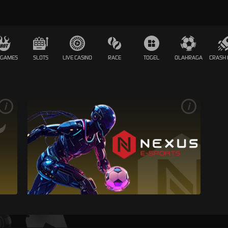
 GAMES
SLOTS
LIVE CASINO
RACE
TOGEL
OLAHRAGA
CRASH
i
i