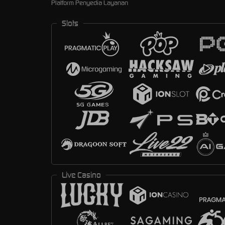
Platform Penyedia Layanan
Slots
Live Casino