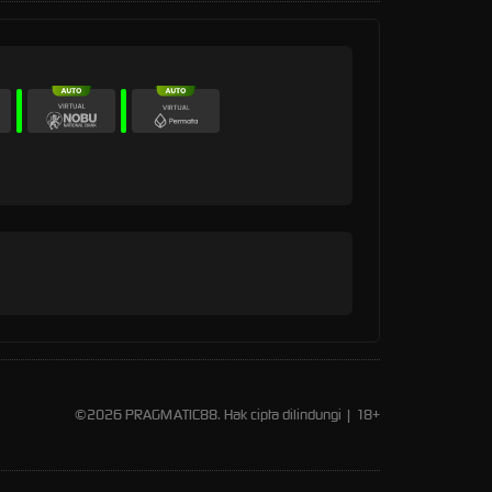
©2026 PRAGMATIC88. Hak cipta dilindungi | 18+