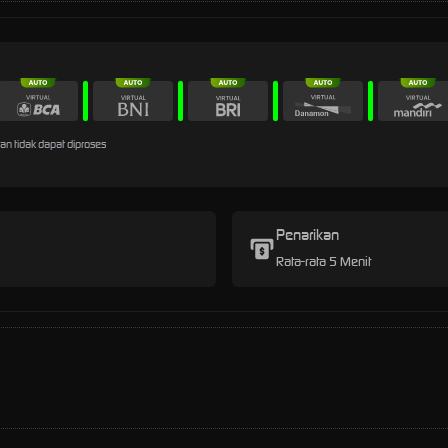
an tidak dapat diproses
Penarikan
Rata-rata 5 Menit