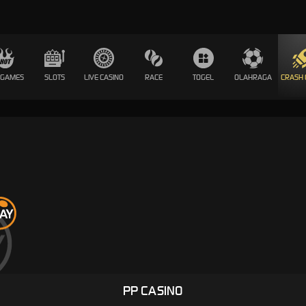
 GAMES
SLOTS
LIVE CASINO
RACE
TOGEL
OLAHRAGA
CRASH
PP CASINO