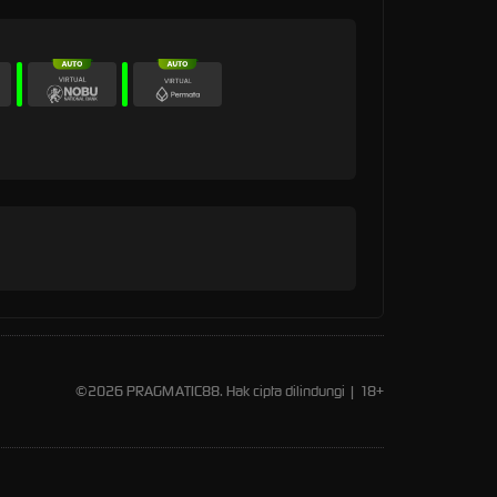
©2026 PRAGMATIC88. Hak cipta dilindungi | 18+