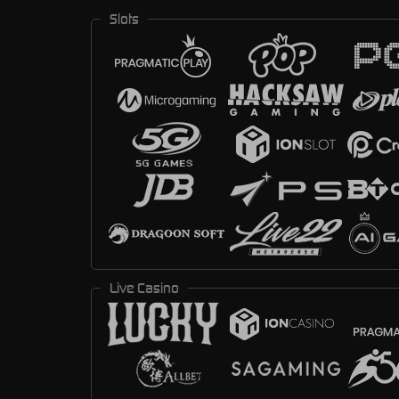
Slots
Live Casino