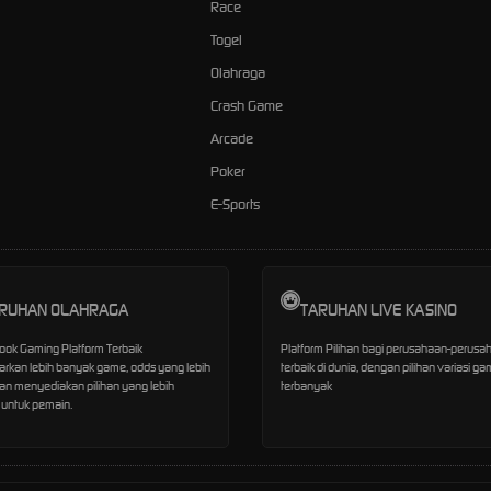
Race
Togel
Olahraga
Crash Game
Arcade
Poker
E-Sports
RUHAN OLAHRAGA
TARUHAN LIVE KASINO
ook Gaming Platform Terbaik
Platform Pilihan bagi perusahaan-perusa
kan lebih banyak game, odds yang lebih
terbaik di dunia, dengan pilihan variasi g
 dan menyediakan pilihan yang lebih
terbanyak
untuk pemain.