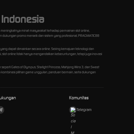
 Indonesia
ah meningkatnya minat masyarakat terhadap permainan slot online,
gan dukungan promo menarik dan sistem yang profesional, PRAGMATIC88
rn yang dapat dimainkan secara online. Seiring kemajuan teknologi dan
i, slot online tidak hanya mengandalkan keberuntungan, tetapi juga inovasi
eperti Gates of Olympus, Starlight Princess, Mahjong Wins 3, dan Sweet
an kombinasi pilihan game unggulan, panduan bermain, serta dukungan
ukungan
Komunitas
Telegram