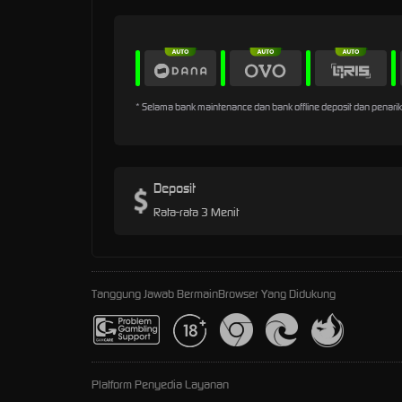
* Selama bank maintenance dan bank offline deposit dan penarik
Deposit
Rata-rata 3 Menit
Tanggung Jawab Bermain
Browser Yang Didukung
Platform Penyedia Layanan