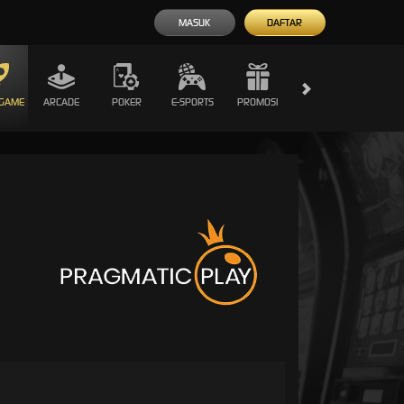
MASUK
DAFTAR
 GAME
ARCADE
POKER
E-SPORTS
PROMOSI