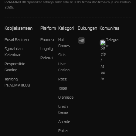
PRAGMATIC88 diposisikan sebagai salah satu situs slot terbaik dan terpercaya untuk tahun
2026.
Kebijaksanaan
Platform
Kategori
Dukungan
Komunitas
Pusat Bantuan
Promosi
Hot
Telegra
Games
m
Syarat dan
Loyalty
Ketentuan
Slots
Referral
Responsible
Live
Gaming
Casino
Tentang
Race
PRAGMATIC88
Togel
Olahraga
Crash
Game
Arcade
Poker