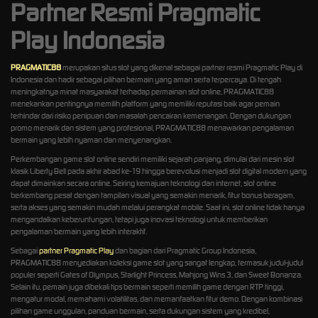
Partner Resmi Pragmatic
Play Indonesia
PRAGMATIC88
merupakan situs slot yang dikenal sebagai partner resmi Pragmatic Play di
Indonesia dan hadir sebagai pilihan bermain yang aman serta terpercaya. Di tengah
meningkatnya minat masyarakat terhadap permainan slot online, PRAGMATIC88
menekankan pentingnya memilih platform yang memiliki reputasi baik agar pemain
terhindar dari risiko penipuan dan masalah pencairan kemenangan. Dengan dukungan
promo menarik dan sistem yang profesional, PRAGMATIC88 menawarkan pengalaman
bermain yang lebih nyaman dan menyenangkan.
Perkembangan game slot online sendiri memiliki sejarah panjang, dimulai dari mesin slot
klasik Liberty Bell pada akhir abad ke-19 hingga berevolusi menjadi slot digital modern yang
dapat dimainkan secara online. Seiring kemajuan teknologi dan internet, slot online
berkembang pesat dengan tampilan visual yang semakin menarik, fitur bonus beragam,
serta akses yang semakin mudah melalui perangkat mobile. Saat ini, slot online tidak hanya
mengandalkan keberuntungan, tetapi juga inovasi teknologi untuk memberikan
pengalaman bermain yang lebih interaktif.
Sebagai
partner Pragmatic Play
dan bagian dari Pragmatic Group Indonesia,
PRAGMATIC88 menyediakan koleksi game slot yang sangat lengkap, termasuk judul-judul
populer seperti Gates of Olympus, Starlight Princess, Mahjong Wins 3, dan Sweet Bonanza.
Selain itu, pemain juga dibekali tips bermain seperti memilih game dengan RTP tinggi,
mengatur modal, memahami volatilitas, dan memanfaatkan fitur demo. Dengan kombinasi
pilihan game unggulan, panduan bermain, serta dukungan sistem yang kredibel,