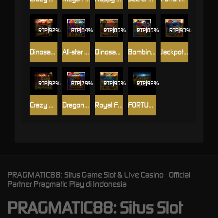
RTP
92%
RTP
84%
RTP
85%
RTP
85%
RTP
93%
Dinosaur Tycoon II
All-star Fishing
Dinosaur Tycoon
Bombing Fishing
Jackpot Fishing
RTP
92%
RTP
79%
RTP
95%
RTP
92%
Crazy Hunter 2
Dragon Treasure
Royal Fishing
FORTUNE ZOMBIE
PRAGMATIC88: Situs Game Slot & Live Casino - Official
Partner Pragmatic Play di Indonesia
PRAGMATIC88: Situs Slot