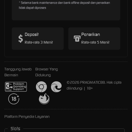
* Selama bank maintenance dan bank offline deposit dan penarikan
tidak dapat diproses
Deposit
Penarikan
Rata-rata 3 Menit
Rata-rata 5 Menit
Tanggung Jawab
Browser Yang
Bermain
Didukung
©2026 PRAGMATIC88. Hak cipta
dilindungi | 18+
Platform Penyedia Layanan
Slots