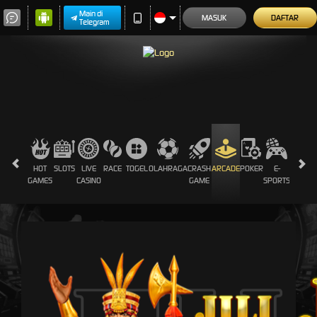
Main di
MASUK
DAFTAR
Telegram
HOT
SLOTS
LIVE
RACE
TOGEL
OLAHRAGA
CRASH
ARCADE
POKER
E-
PROMO
GAMES
CASINO
GAME
SPORTS