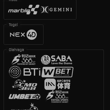
Togel
Olahraga