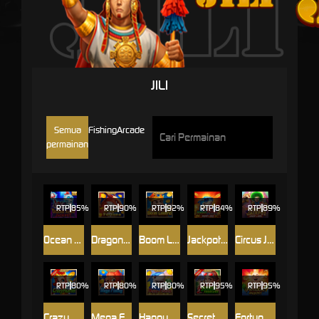
JILI
Semua
Fishing
Arcade
permainan
RTP
85%
RTP
90%
RTP
92%
RTP
84%
RTP
89%
Ocean King Jackpot
Dragon Fortune
Boom Legend
Jackpot Fishing 2
Circus Jackpot
RTP
80%
RTP
80%
RTP
80%
RTP
95%
RTP
95%
Crazy Hunter
Mega Fishing
Happy Fishing
Secret Treasure
Fortune King Jackpot