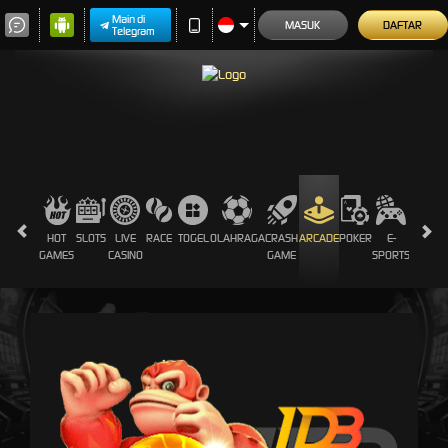
Main di
MASUK
DAFTAR
Telegram
HOT
SLOTS
LIVE
RACE
TOGEL
OLAHRAGA
CRASH
ARCADE
POKER
E-
PROMO
GAMES
CASINO
GAME
SPORTS