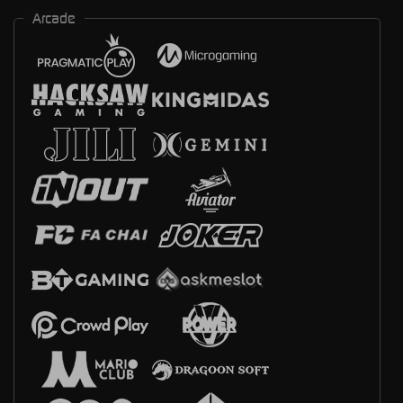
Arcade