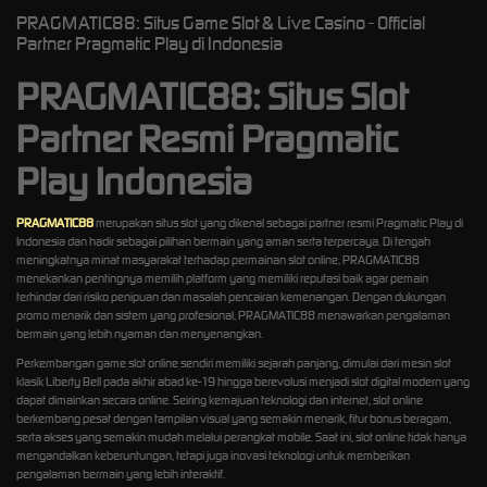
PRAGMATIC88: Situs Game Slot & Live Casino - Official
Partner Pragmatic Play di Indonesia
PRAGMATIC88: Situs Slot
Partner Resmi Pragmatic
Play Indonesia
PRAGMATIC88
merupakan situs slot yang dikenal sebagai partner resmi Pragmatic Play di
Indonesia dan hadir sebagai pilihan bermain yang aman serta terpercaya. Di tengah
meningkatnya minat masyarakat terhadap permainan slot online, PRAGMATIC88
menekankan pentingnya memilih platform yang memiliki reputasi baik agar pemain
terhindar dari risiko penipuan dan masalah pencairan kemenangan. Dengan dukungan
promo menarik dan sistem yang profesional, PRAGMATIC88 menawarkan pengalaman
bermain yang lebih nyaman dan menyenangkan.
Perkembangan game slot online sendiri memiliki sejarah panjang, dimulai dari mesin slot
klasik Liberty Bell pada akhir abad ke-19 hingga berevolusi menjadi slot digital modern yang
dapat dimainkan secara online. Seiring kemajuan teknologi dan internet, slot online
berkembang pesat dengan tampilan visual yang semakin menarik, fitur bonus beragam,
serta akses yang semakin mudah melalui perangkat mobile. Saat ini, slot online tidak hanya
mengandalkan keberuntungan, tetapi juga inovasi teknologi untuk memberikan
pengalaman bermain yang lebih interaktif.