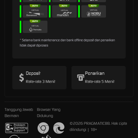
* Selama bank maintenance dan bank offline deposit dan penarikan
tidak dapat diproses
Deposit
Penarikan
Rata-rata 3 Menit
Rata-rata 5 Menit
Tanggung Jawab
Browser Yang
Bermain
Didukung
©2026 PRAGMATIC88. Hak cipta
dilindungi | 18+