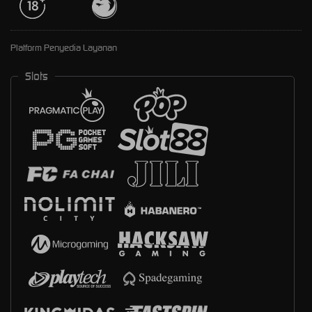
Platform Penyedia Layanan
Slots