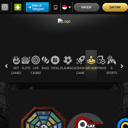
Main di
MASUK
DAFTAR
Telegram
HOT
SLOTS
LIVE
RACE
TOGEL
OLAHRAGA
CRASH
ARCADE
POKER
E-
PROMO
GAMES
CASINO
GAME
SPORTS