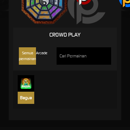
CROWD PLAY
Semua
Arcade
permainan
Bagua