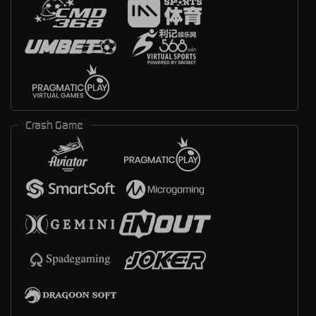
Crash Game